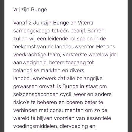
met duidelijk minder uitstoot van CO2.
Wij zijn Bunge
Biodiesel
Vanaf 2 Juli zijn Bunge en Viterra
samengevoegd tot één bedrijf. Samen
zullen wij een leidende rol spelen in de
toekomst van de landbouwsector. Met ons
veerkrachtige team, versterkte wereldwijde
aanwezigheid, betere toegang tot
belangrijke markten en divers
landbouwnetwerk dat alle belangrijke
gewassen omvat, is Bunge in staat om
seizoensgebonden cycli, weer en andere
risico's te beheren en boeren beter te
verbinden met consumenten om zo de
wereld te blijven voorzien van essentiële
viterra-botlek-tankpark-topview.jpg
voedingsmiddelen, diervoeding en