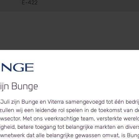
E-422
zijn Bunge
ra’s hoogwaardige
Juli zijn Bunge en Viterra samengevoegd tot één bedrij
ine
ullen wij een leidende rol spelen in de toekomst van d
wsector. Met ons veerkrachtige team, versterkte werel
gheid, betere toegang tot belangrijke markten en diver
ogwaardige plantaardige glycerinefabrikant welke wordt
wnetwerk dat alle belangrijke gewassen omvat, is Bun