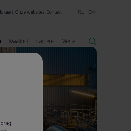
NL
EN
ldkaart
Onze websites
Contact
n
Kwaliteit
Carriere
Media
rine
edrag