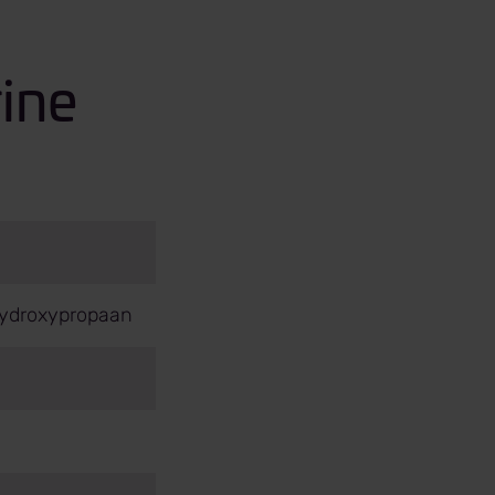
ine
rihydroxypropaan