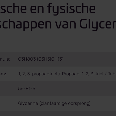
sche en fysische
schappen van Glycer
mule:
C3H8O3 (C3H5(OH)3)
am:
1, 2, 3-propaantriol / Propaan-1, 2, 3-triol / T
56-81-5
Glycerine (plantaardige oorsprong)