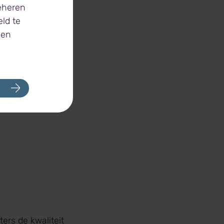
gen.
beheren
ld te
rtfolio bestaat
 en
t verschillende
ters de kwaliteit