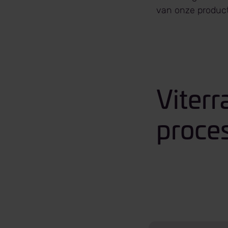
van onze produc
Viterr
proces
Glycerine graphic 