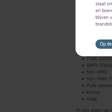
voedings-, voede
staat o
en boer
Wij zijn een van 
blijven
uit verschillende
brandst
specifieke vereist
European P
Op de
United Stat
E-422 (Food
FSSC 2200
GMP+ (Feed
Non-GMO
Non-Palm, P
Pure rapese
Kosher
Halal
In ons eigen lab 