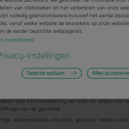
e website bezoekers. We gebruiken de informatie voor 
ellen van statistieken en het verbeteren van onze web
zijn volledig geanonimiseerd inclusief het aantal bezo
ite, vanaf welke website de bezoekers op onze website
Geraffineerde Glycerine
n de eerder bezochte webpagina’s.
ns cookiebeleid 
rivacy-instellingen
 Glycerine?
Selectie opslaan
Alles acceptere
l Glycerol genoemd, is een multifunctioneel product, ont
odiesel door transverestering van oliën en vetten met 
affinage van de glycerine.
iftige, wateroplosbare, kleurloze, geurloze, heldere vloe