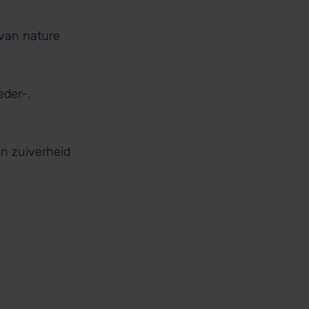
 van nature
eder-,
n zuiverheid