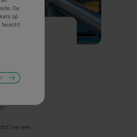
het
site. De
ekers op
 terecht
n
staan ​​uit de
een
istof met een