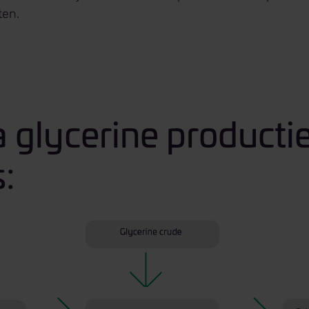
ten.
a glycerine producti
:
4.png