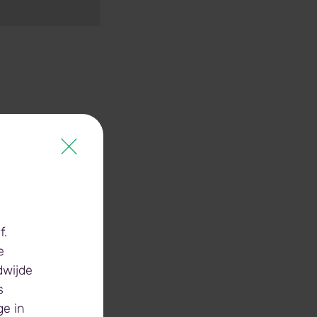
f.
e
dwijde
s
 gebruikt voor
ge in