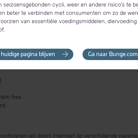
r-, medische-, cosmetische- en technische toepassin
m seizoensgebonden cycli, weer en andere risico's te 
en beter te verbinden met consumenten om zo de were
de belangrijkste glycerineproducenten in Europa. Ons po
 voorzien van essentiële voedingsmiddelen, diervoeding
 geraffineerde (99,5% en 99,7%) glycerinekwaliteiten me
of.
en zoals specifieke grondstof, certificering of kwaliteit:
harmacopoeia (EP)
 huidige pagina blijven
Ga naar Bunge.com
es Pharmacopeia (USP)
)
0
)
alm free
ed
controleren wij direct intensief op verschillende parame